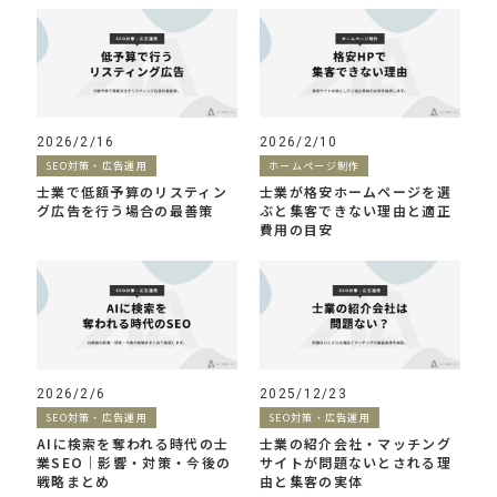
2026/2/16
2026/2/10
SEO対策・広告運用
ホームページ制作
士業で低額予算のリスティン
士業が格安ホームページを選
グ広告を行う場合の最善策
ぶと集客できない理由と適正
費用の目安
2026/2/6
2025/12/23
SEO対策・広告運用
SEO対策・広告運用
AIに検索を奪われる時代の士
士業の紹介会社・マッチング
業SEO｜影響・対策・今後の
サイトが問題ないとされる理
戦略まとめ
由と集客の実体