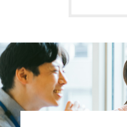
三者に開示いたしま
・お客さまの同意が
・お客さまが希望さ
・法令に基づき開示
＜個人情報の安全対
当社は、個人情報の
＜ご本人の照会＞
お客さまがご本人の
応させていただきま
＜法令、規範の遵守
当社は、保有する個
適宜見直し、その改
＜お問い合せ＞
当社の個人情報の取