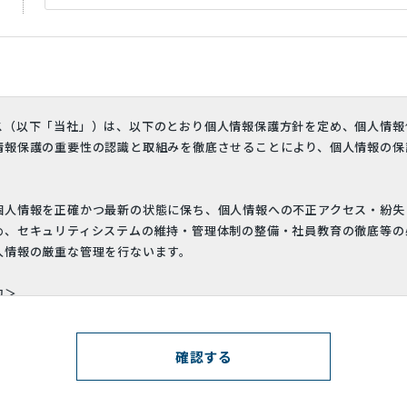
ス（以下「当社」）は、以下のとおり個人情報保護方針を定め、個人情報
情報保護の重要性の認識と取組みを徹底させることにより、個人情報の保
個人情報を正確かつ最新の状態に保ち、個人情報への不正アクセス・紛失
め、セキュリティシステムの維持・管理体制の整備・社員教育の徹底等の
人情報の厳重な管理を行ないます。
的＞
りした個人情報は、当社からのご連絡や業務のご案内やご質問に対する回
利用いたします。
への開示・提供の禁止＞
りお預かりした個人情報を適切に管理し、次のいずれかに該当する場合を