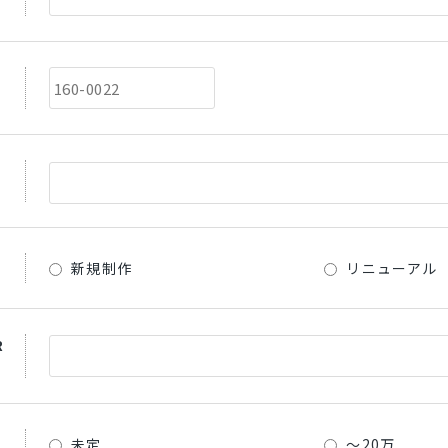
新規制作
リニューアル
R
未定
～20万