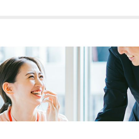
せん。
ある場合
れるサービスを行なうために当社が業務を委託する業者に対して開示する
することが必要である場合
策＞
正確性及び安全性確保のために、セキュリティに万全の対策を講じていま
個人情報の照会・修正・削除などをご希望される場合には、ご本人である
す。
と見直し＞
人情報に関して適用される日本の法令、その他規範を遵守するとともに、
善に努めます。
扱に関するお問い合せは下記までご連絡ください。