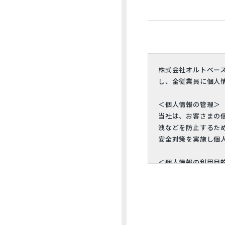
株式会社オルトベー
し、全従業員に個人
＜個人情報の管理＞
当社は、お客さまの
洩などを防止するた
安全対策を実施し個
＜個人情報の利用目
お客さまからお預か
ルや資料のご送付に
＜個人情報の第三者
当社は、お客さまよ