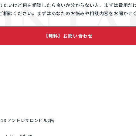
ONTA
ス
りたいけど何を相談したら良いか分からない方、まずは費用だ
目12番13号 新宿アントレサロンビル2階
ご相談ください。まずはあなたのお悩みや相談内容をお聞かせ
co.jp
【無料】お問い合わせ
-13 アントレサロンビル2階