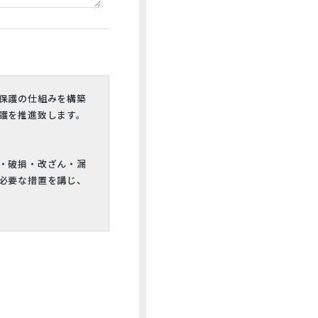
保護の仕組みを構築
護を推進致します。
・破損・改ざん・漏
必要な措置を講じ、
答として、電子メー
除き、個人情報を第