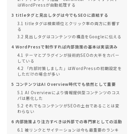
はWordPressが自動処理する
3
titleタグと見出しタグは今でもSEOに直結する
3.1
titleタグは検索順位とクリック率の両方に影響す
る
3.2
見出しタグはコンテンツの構造をGoogleに伝える
4
WordPressで制作すれば内部施策の基本は実装済み
4.1
テーマとプラグインが技術的SEOの大半をカバー
している
4.2
「内部対策しました」はWordPressの初期設定を
しただけの場合が多い
5
コンテンツはAI Overview時代でも依然として重要
5.1
AI Overviewにより情報提供型コンテンツのコス
パは悪化した
5.2
それでもコンテンツがSEOの土台であることは変
わらない
6
内部施策より注力すべきは外部での専門家としての活動
6.1
被リンクとサイテーションは今も最重要のランキ