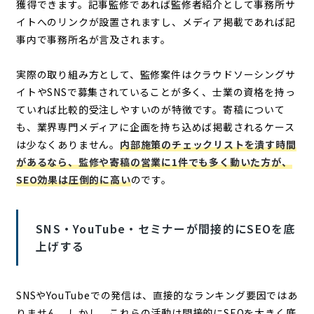
獲得できます。記事監修であれば監修者紹介として事務所サ
イトへのリンクが設置されますし、メディア掲載であれば記
事内で事務所名が言及されます。
実際の取り組み方として、監修案件はクラウドソーシングサ
イトやSNSで募集されていることが多く、士業の資格を持っ
ていれば比較的受注しやすいのが特徴です。寄稿について
も、業界専門メディアに企画を持ち込めば掲載されるケース
は少なくありません。
内部施策のチェックリストを潰す時間
があるなら、監修や寄稿の営業に1件でも多く動いた方が、
SEO効果は圧倒的に高い
のです。
SNS・YouTube・セミナーが間接的にSEOを底
上げする
SNSやYouTubeでの発信は、直接的なランキング要因ではあ
りません。しかし、これらの活動は間接的にSEOを大きく底