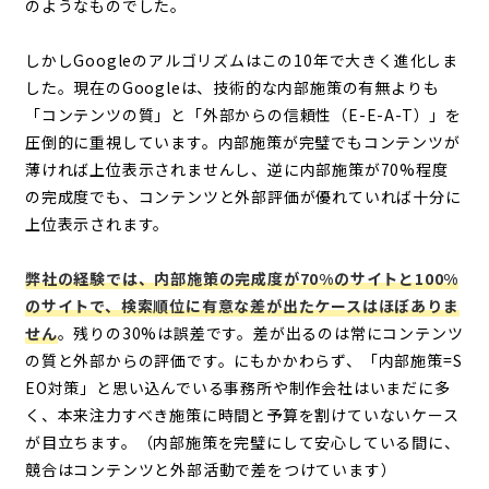
のようなものでした。
しかしGoogleのアルゴリズムはこの10年で大きく進化しま
した。現在のGoogleは、技術的な内部施策の有無よりも
「コンテンツの質」と「外部からの信頼性（E-E-A-T）」を
圧倒的に重視しています。内部施策が完璧でもコンテンツが
薄ければ上位表示されませんし、逆に内部施策が70%程度
の完成度でも、コンテンツと外部評価が優れていれば十分に
上位表示されます。
弊社の経験では、内部施策の完成度が70%のサイトと100%
のサイトで、検索順位に有意な差が出たケースはほぼありま
せん
。残りの30%は誤差です。差が出るのは常にコンテンツ
の質と外部からの評価です。にもかかわらず、「内部施策=S
EO対策」と思い込んでいる事務所や制作会社はいまだに多
く、本来注力すべき施策に時間と予算を割けていないケース
が目立ちます。（内部施策を完璧にして安心している間に、
競合はコンテンツと外部活動で差をつけています）