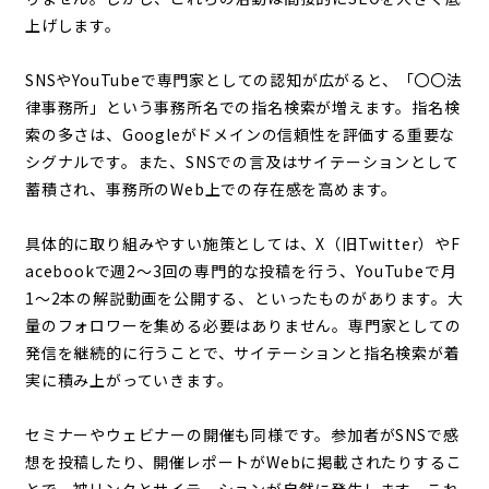
上げします。
SNSやYouTubeで専門家としての認知が広がると、「〇〇法
律事務所」という事務所名での指名検索が増えます。指名検
索の多さは、Googleがドメインの信頼性を評価する重要な
シグナルです。また、SNSでの言及はサイテーションとして
蓄積され、事務所のWeb上での存在感を高めます。
具体的に取り組みやすい施策としては、X（旧Twitter）やF
acebookで週2〜3回の専門的な投稿を行う、YouTubeで月
1〜2本の解説動画を公開する、といったものがあります。大
量のフォロワーを集める必要はありません。専門家としての
発信を継続的に行うことで、サイテーションと指名検索が着
実に積み上がっていきます。
セミナーやウェビナーの開催も同様です。参加者がSNSで感
想を投稿したり、開催レポートがWebに掲載されたりするこ
とで、被リンクとサイテーションが自然に発生します。これ