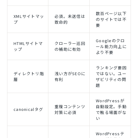
数百ページ以下
XMLサイトマッ
必須。未送信は
のサイトでは不
プ
致命的
要
Googleのクロ
HTMLサイトマ
クローラー巡回
ール能力向上に
ップ
の補助に有効
より不要
ランキング要因
ディレクトリ階
浅い方がSEOに
ではない。ユー
層
有利
ザビリティの問
題
WordPressが
重複コンテンツ
自動設定。手動
canonicalタグ
対策に必須
で触る場面がな
い
WordPressテ