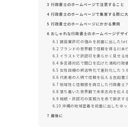
3
行政書士のホームページで注意すること
4
行政書士のホームページで集客する際に
5
行政書士のホームページにかかる費用
6
おしゃれな行政書士のホームページデザイ
6.1
建設業許可の強みを前面に出したtet
6.2
ブランドの世界観で信頼を得る川本
6.3
イラストで許認可を柔らかく見せる
6.4
多言語対応で間口を広げた清和行政
6.5
女性目線の終活特化で差別化したう
6.6
代表者の人柄で信頼を伝える吉田豊
6.7
地域性と信頼感を両立した行政書士
6.8
落ち着いた世界観で未来志向を伝え
6.9
相続・許認可の実務力を赤で訴求す
6.10
沖縄の地域密着を前面に出したゆっ
7
最後に