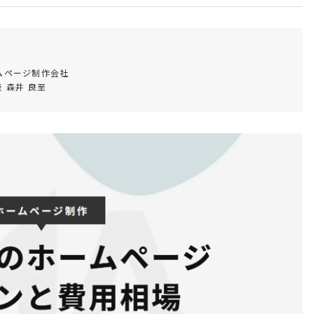
ムページ制作会社
 森井 良至