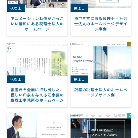
税理士
税理士
アニメーション動作がかっこ
神戸三宮にある税理士・社労
いい浦和にある税理士法人の
士法人のホームページデザイ
ホームページ
ン事例
税理士
税理士
縦書きを全面に押し出した、
銀座の税理士法人のホームペ
優しい印象を与える江東区の
ージデザイン例
税理士事務所のホームページ