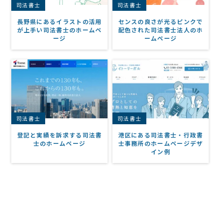
司法書士
司法書士
長野県にあるイラストの活用
センスの良さが光るピンクで
が上手い司法書士のホームペ
配色された司法書士法人のホ
ージ
ームページ
司法書士
司法書士
登記と実績を訴求する司法書
港区にある司法書士・行政書
士のホームページ
士事務所のホームページデザ
イン例