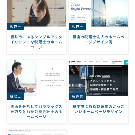
税理士
税理士
福井市にあるシンプルでスタ
銀座の税理士法人のホームペ
イリッシュな税理士のホーム
ージデザイン例
ページ
税理士
製造業
画面を分割してパララックス
豊中市にある製造業のかっこ
を取り入れた公認会計士のホ
いいホームページデザイン
ームページ