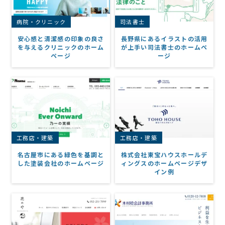
病院・クリニック
司法書士
安心感と清潔感の印象の良さ
長野県にあるイラストの活用
を与えるクリニックのホーム
が上手い司法書士のホームペ
ページ
ージ
工務店・建築
工務店・建築
名古屋市にある緑色を基調と
株式会社東宝ハウスホールデ
した塗装会社のホームページ
ィングスのホームページデザ
イン例