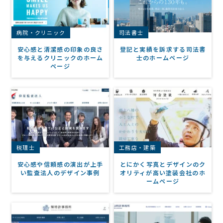
病院・クリニック
司法書士
安心感と清潔感の印象の良さ
登記と実績を訴求する司法書
を与えるクリニックのホーム
士のホームページ
ページ
税理士
工務店・建築
安心感や信頼感の演出が上手
とにかく写真とデザインのク
い監査法人のデザイン事例
オリティが高い塗装会社のホ
ームページ