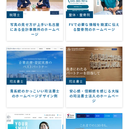
税理士
整体・整骨院
写真の見せ方が上手い名古屋
FVで必要な情報を簡潔に伝え
にある会計事務所のホームペ
る整骨院のホームページ
ージ
司法書士
司法書士
青系統のかっこいい司法書士
安心感・信頼感を感じる大阪
のホームページデザイン例
の司法書士法人のホームペー
ジ