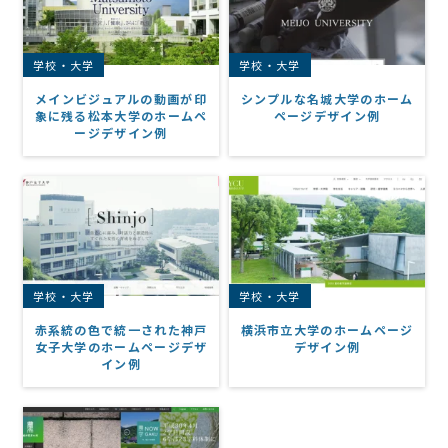
学校・大学
学校・大学
メインビジュアルの動画が印
シンプルな名城大学のホーム
象に残る松本大学のホームペ
ページデザイン例
ージデザイン例
学校・大学
学校・大学
赤系統の色で統一された神戸
横浜市立大学のホームページ
女子大学のホームページデザ
デザイン例
イン例