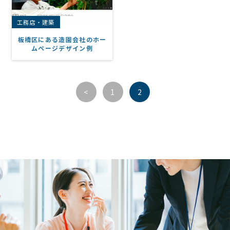
工務店・建築
板橋区にある造園会社のホー
ムページデザイン例
<
1
2