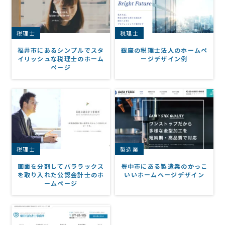
税理士
税理士
福井市にあるシンプルでスタ
銀座の税理士法人のホームペ
イリッシュな税理士のホーム
ージデザイン例
ページ
税理士
製造業
画面を分割してパララックス
豊中市にある製造業のかっこ
を取り入れた公認会計士のホ
いいホームページデザイン
ームページ