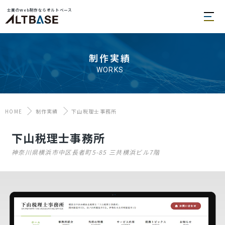
士業のWeb制作ならオルトベース
制作実績
WORKS
HOME
制作実績
下山税理士事務所
下山税理士事務所
神奈川県横浜市中区長者町5-85 三共横浜ビル7階