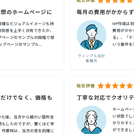
総合評価
理想のホームページに
毎月の費用がかから
明確なビジュアルイメージも持
HP作成は
囲気感を上手く共有できたか、
費用がかか
プページのサンプルの段階で想
る」、「テ
プページのサンプル...
いう要件を
ウィンブル会計
事務所
総合評価
いだけでなく、価格も
丁寧な対応でクオリ
ホームペー
い状態でし
いた後、当方から細かい箇所含
かりやすく
問もしたのですが、驚くほど早
ができました
。作業時は、当方の意を的確に