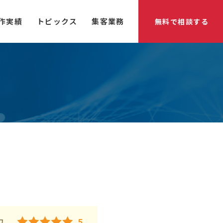
作実績
トピックス
集客業務
無料で相談する
力
5