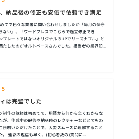
5
ず、納品後の修正も安価で依頼でき満足
初めてで色々な業者に問い合わせしましたが「毎月の保守
らない」、「ワードプレスでこちらで適宜修正でき
ンプレートではないオリジナルのHPでリーズナブル」と
満たしたのがオルトベースさんでした。担当者の業界知...
5
ティは完璧でした
ジ制作の依頼は初めてで、用語から何から全くわからな
たが、作成中の報告や納品時のレクチャーなどとてもわ
ご説明いただけたことで、大変スムーズに理解すること
。 連絡の返信も早く、(初心者故の)質問に...