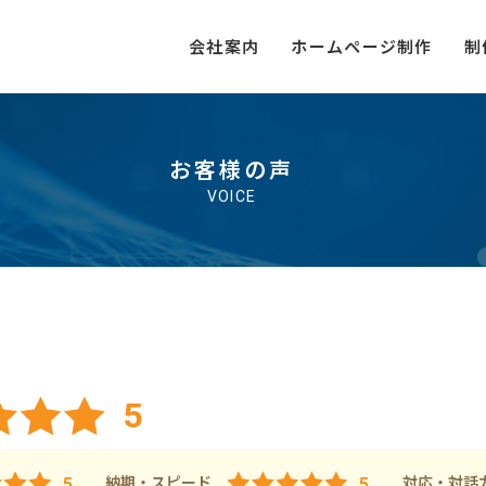
会社案内
ホームページ制作
制
お客様の声
VOICE
5
納期・スピード
対応・対話
5
5