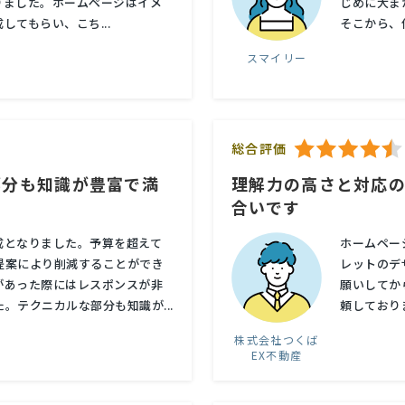
りました。ホームページはイメ
じめに大ま
てもらい、こち...
そこから、
スマイリー
総合評価
部分も知識が豊富で満
理解力の高さと対応の
合いです
成となりました。予算を超えて
ホームペー
提案により削減することができ
レットのデ
があった際にはレスポンスが非
願いしてか
。テクニカルな部分も知識が...
頼しており
株式会社つくば
EX不動産