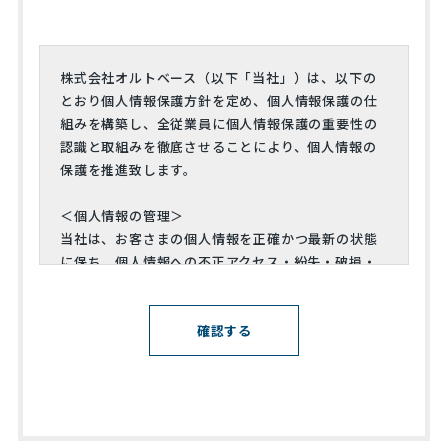
株式会社オルトベース（以下「当社」）は、以下の
とおり個人情報保護方針を定め、個人情報保護の仕
組みを構築し、全従業員に個人情報保護の重要性の
認識と取組みを徹底させることにより、個人情報の
保護を推進致します。
＜個人情報の管理＞
当社は、お客さまの個人情報を正確かつ最新の状態
に保ち、個人情報への不正アクセス・紛失・破損・
改ざん・漏洩などを防止するため、セキュリティシ
ステムの維持・管理体制の整備・社員教育の徹底等
の必要な措置を講じ、安全対策を実施し個人情報の
厳重な管理を行ないます。
＜個人情報の利用目的＞
お客さまからお預かりした個人情報は、当社からの
ご連絡や業務のご案内やご質問に対する回答とし