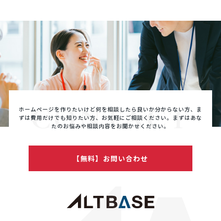
て、電子メールや資料のご送付に利用いたします。
＜個人情報の第三者への開示・提供の禁止＞
当社は、お客さまよりお預かりした個人情報を適切
に管理し、次のいずれかに該当する場合を除き、個
人情報を第三者に開示いたしません。
・お客さまの同意がある場合
・お客さまが希望されるサービスを行なうために当
CONTACT
ホームページを作りたいけど何を相談したら良いか分からない方、ま
社が業務を委託する業者に対して開示する場合
ずは費用だけでも知りたい方、
お気軽にご相談ください。まずはあな
・法令に基づき開示することが必要である場合
たのお悩みや相談内容をお聞かせください。
＜個人情報の安全対策＞
当社は、個人情報の正確性及び安全性確保のため
【無料】お問い合わせ
に、セキュリティに万全の対策を講じています。
＜ご本人の照会＞
お客さまがご本人の個人情報の照会・修正・削除な
どをご希望される場合には、ご本人であることを確