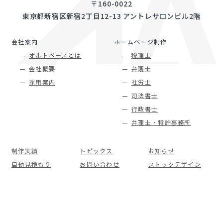
〒160-0022
認の上、対応させていただきます。
東京都新宿区新宿2丁目12-13 アントレサロンビル2階
＜法令、規範の遵守と見直し＞
当社は、保有する個人情報に関して適用される日本
会社案内
ホームページ制作
の法令、その他規範を遵守するとともに、本ポリシ
オルトベースとは
税理士
ーの内容を適宜見直し、その改善に努めます。
会社概要
弁護士
採用案内
社労士
＜お問い合せ＞
司法書士
当社の個人情報の取扱に関するお問い合せは下記ま
でご連絡ください。
行政書士
株式会社オルトベース
弁理士・特許事務所
東京都新宿区新宿2丁目12番13号 新宿アントレサロ
ンビル2階
制作実績
トピックス
お知らせ
Mail:info@altbase.co.jp
自動見積もり
お問い合わせ
ストックデザイン