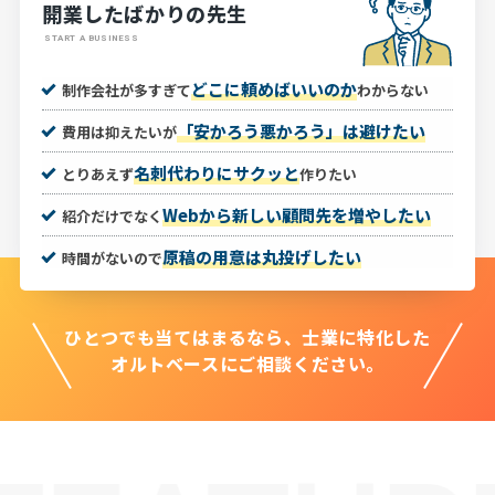
開業したばかりの先生
START A BUSINESS
どこに頼めばいいのか
制作会社が多すぎて
わからない
「安かろう悪かろう」は避けたい
費用は抑えたいが
名刺代わりにサクッと
とりあえず
作りたい
Webから新しい顧問先を増やしたい
紹介だけでなく
原稿の用意は丸投げしたい
時間がないので
ひとつでも当てはまるなら、
士業に特化した
オルトベースにご相談ください。