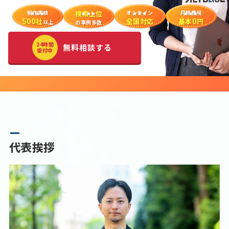
制作実績
検索上位
オンライン
月額費用
社
全国対応
基本
円
500
0
以上
の事例多数
24時間
無料相談する
受付中
代表挨拶