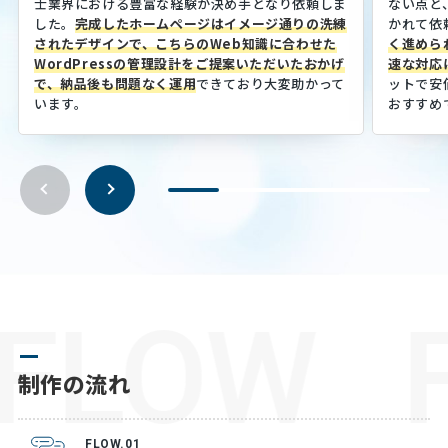
士業界における豊富な経験が決め手となり依頼しま
ない点と
した。
完成したホームページはイメージ通りの洗練
かれて依
されたデザインで、こちらのWeb知識に合わせた
く進めら
WordPressの管理設計をご提案いただいたおかげ
速な対応
で、納品後も問題なく運用
できており大変助かって
ットで安
います。
おすすめ
FLOW
制作の流れ
FLOW.01