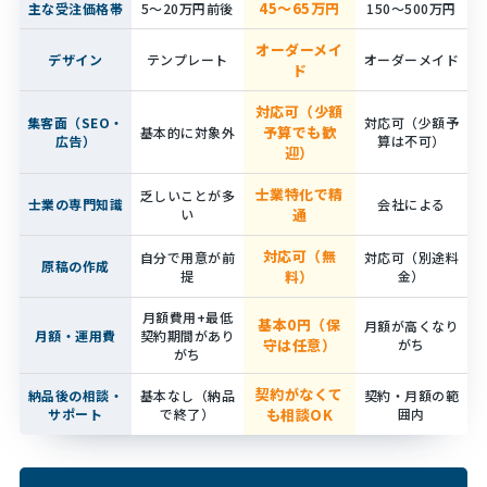
45～65万円
主な受注価格帯
5～20万円前後
150～500万円
オーダーメイ
デザイン
テンプレート
オーダーメイド
ド
対応可（少額
集客面（SEO・
対応可（少額予
予算でも歓
基本的に対象外
広告）
算は不可）
迎）
士業特化で精
乏しいことが多
士業の専門知識
会社による
い
通
対応可（無
自分で用意が前
対応可（別途料
原稿の作成
提
料）
金）
月額費用+最低
基本0円（保
月額が高くなり
月額・運用費
契約期間があり
守は任意）
がち
がち
契約がなくて
納品後の相談・
基本なし（納品
契約・月額の範
サポート
で終了）
も相談OK
囲内