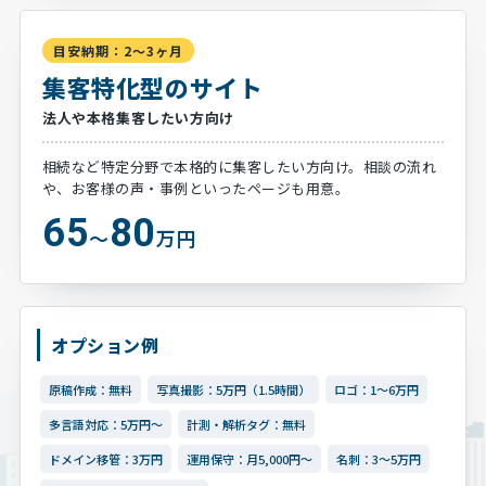
目安納期：2～3ヶ月
集客特化型のサイト
法人や本格集客したい方向け
相続など特定分野で本格的に集客したい方向け。相談の流れ
や、お客様の声・事例といったページも用意。
65
80
～
万円
オプション例
原稿作成：無料
写真撮影：5万円（1.5時間）
ロゴ：1～6万円
多言語対応：5万円～
計測・解析タグ：無料
ドメイン移管：3万円
運用保守：月5,000円～
名刺：3～5万円