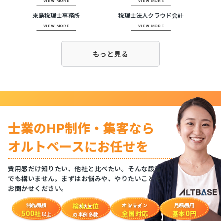
VIEW MORE
VIEW MORE
來島税理士事務所
税理士法人クラウド会計
VIEW MORE
VIEW MORE
もっと見る
士業のHP制作・集客なら
オルトベースにお任せを
費用感だけ知りたい、他社と比べたい。そんな段階
でも構いません。まずはお悩みや、やりたいことを
お聞かせください。
制作実績
検索上位
オンライン
月額費用
社
全国対応
基本
円
500
0
以上
の事例多数