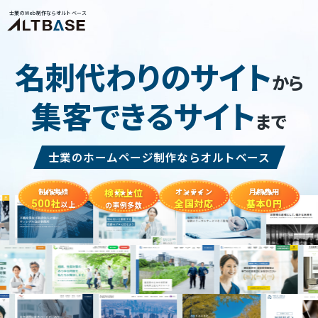
士業のWeb制作ならオルトベース
名刺代わりのサイト
から
集客できるサイト
まで
士業のホームページ制作ならオルトベース
制作実績
検索上位
オンライン
月額費用
社
全国対応
基本
円
500
0
以上
の事例多数