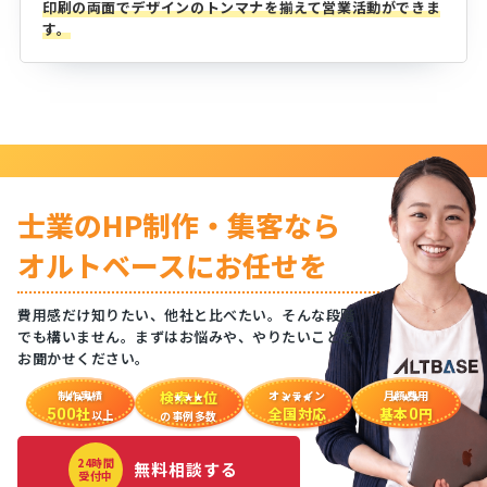
印刷の両面でデザインのトンマナを揃えて営業活動ができま
す。
士業のHP制作・集客なら
オルトベースにお任せを
費用感だけ知りたい、他社と比べたい。そんな段階
でも構いません。まずはお悩みや、やりたいことを
お聞かせください。
制作実績
検索上位
オンライン
月額費用
社
全国対応
基本
円
500
0
以上
の事例多数
24時間
無料相談する
受付中