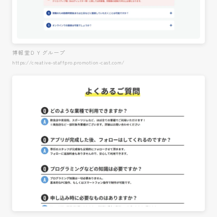
博報堂ＤＹグループ
https://creative-staffpro.promotion-cast.com/