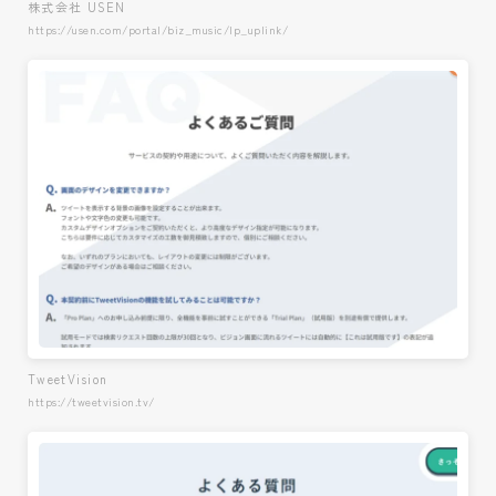
株式会社 USEN
https://usen.com/portal/biz_music/lp_uplink/
TweetVision
https://tweetvision.tv/