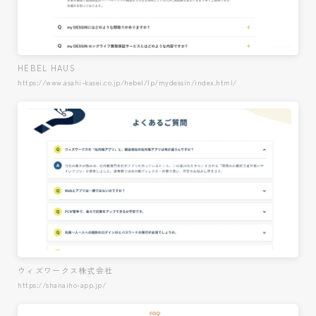
HEBEL HAUS
https://www.asahi-kasei.co.jp/hebel/lp/mydessin/index.html/
ウィズワークス株式会社
https://shanaiho-app.jp/