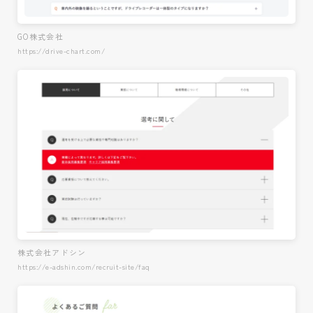
GO株式会社
https://drive-chart.com/
株式会社アドシン
https://e-adshin.com/recruit-site/faq