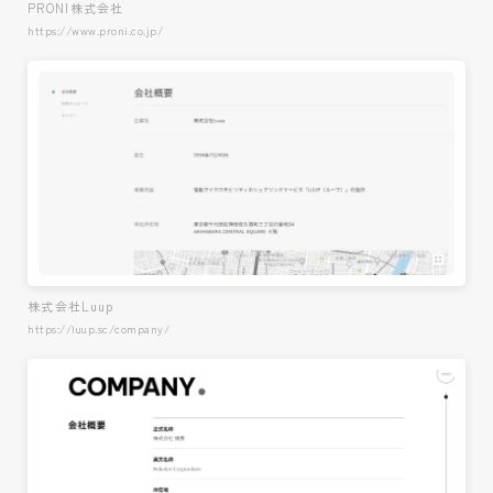
PRONI株式会社
https://www.proni.co.jp/
株式会社Luup
https://luup.sc/company/